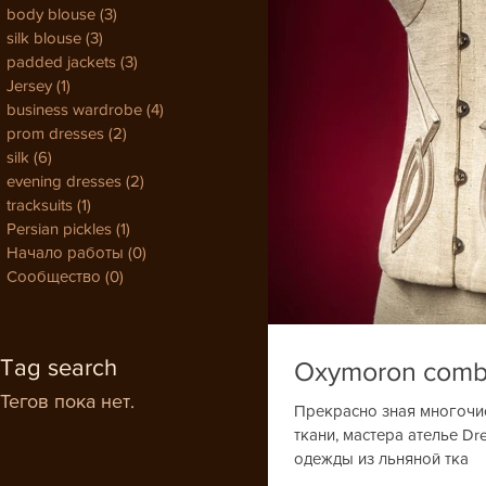
body blouse
(3)
3 поста
silk blouse
(3)
3 поста
padded jackets
(3)
3 поста
Jersey
(1)
1 пост
business wardrobe
(4)
4 поста
prom dresses
(2)
2 поста
silk
(6)
6 постов
evening dresses
(2)
2 поста
tracksuits
(1)
1 пост
Persian pickles
(1)
1 пост
Начало работы
(0)
0 постов
Сообщество
(0)
0 постов
Tag search
Тегов пока нет.
Прекрасно зная многочи
ткани, мастера ателье Dr
одежды из льняной тка