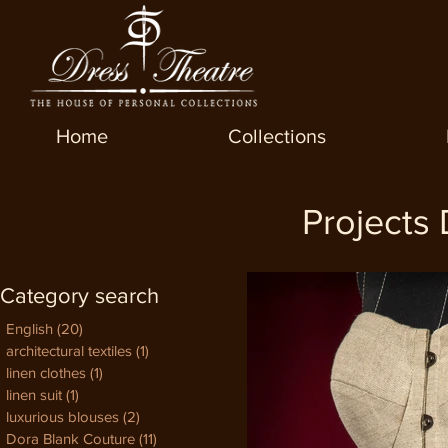
Home
Collections
Projects
Category search
English
(20)
20 постов
architectural textiles
(1)
1 пост
linen clothes
(1)
1 пост
linen suit
(1)
1 пост
luxurious blouses
(2)
2 поста
Dora Blank Couture
(11)
11 постов