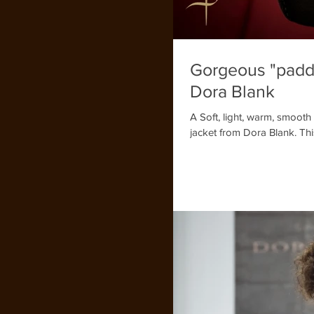
Gorgeous "padded
Dora Blank
A Soft, light, warm, smooth 
jacket from Dora Blank. Th