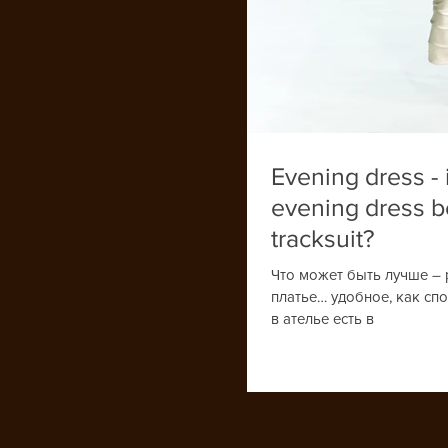
Evening dress - i
evening dress b
tracksuit?
Что может быть лучше –
платье… удобное, как сп
в ателье есть в