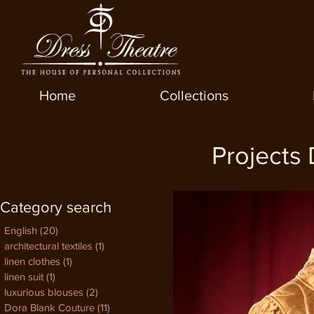
Home
Collections
Projects
Category search
English
(20)
20 постов
architectural textiles
(1)
1 пост
linen clothes
(1)
1 пост
linen suit
(1)
1 пост
luxurious blouses
(2)
2 поста
Dora Blank Couture
(11)
11 постов