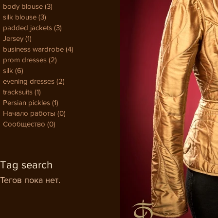
body blouse
(3)
3 поста
silk blouse
(3)
3 поста
padded jackets
(3)
3 поста
Jersey
(1)
1 пост
business wardrobe
(4)
4 поста
prom dresses
(2)
2 поста
silk
(6)
6 постов
evening dresses
(2)
2 поста
tracksuits
(1)
1 пост
Persian pickles
(1)
1 пост
Начало работы
(0)
0 постов
Сообщество
(0)
0 постов
Tag search
Тегов пока нет.