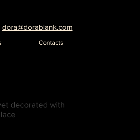
dora@dorablank.com
s
Contacts
vet decorated with
lace
а