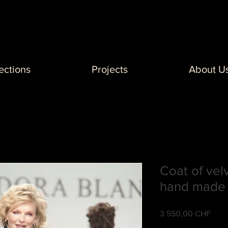
ections
Projects
About U
Coat of vel
hand made 
3 550,00 CHF
Цен