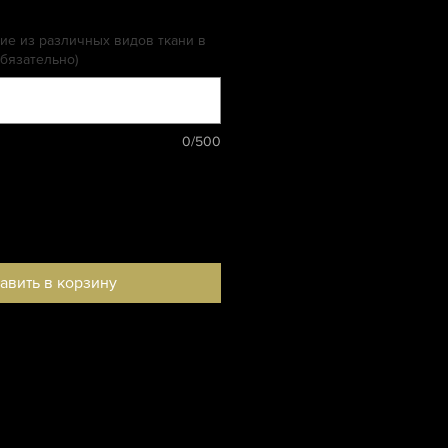
на
е из различных видов ткани в
бязательно)
0/500
авить в корзину