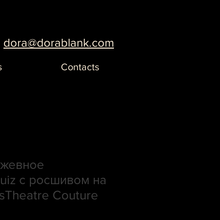
dora@dorablank.com
s
Contacts
ужевное
uiz с росшивом на
ssTheatre Couture