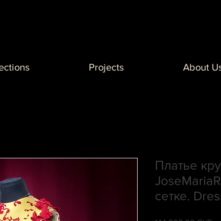
ections
Projects
About U
Платье кр
JoseMariaR
сетке. Dre