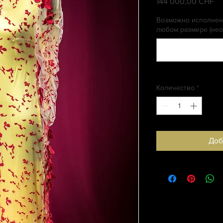
144 000,00 CHF
Це
Возможно исполнени
любом размере (нео
Количество
*
Доб