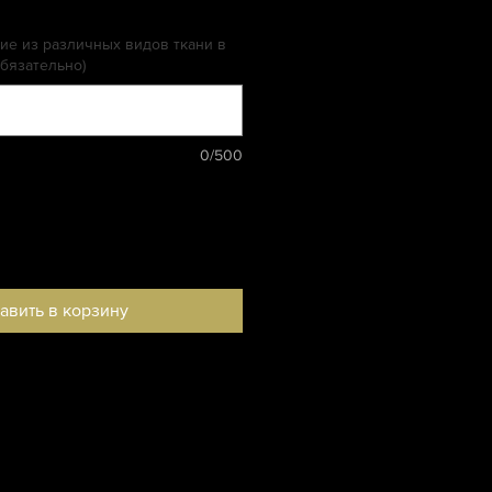
е из различных видов ткани в
бязательно)
0/500
авить в корзину