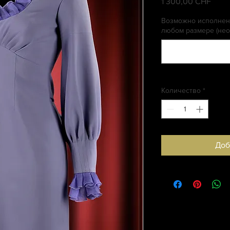
1 300,00 CHF
Цена
Возможно исполнени
любом размере (нео
Количество
*
Доб