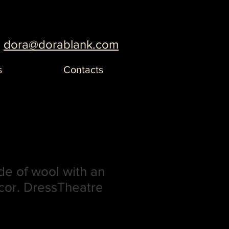
dora@dorablank.com
s
Contacts
e of wool with an
cor. DressTheatre