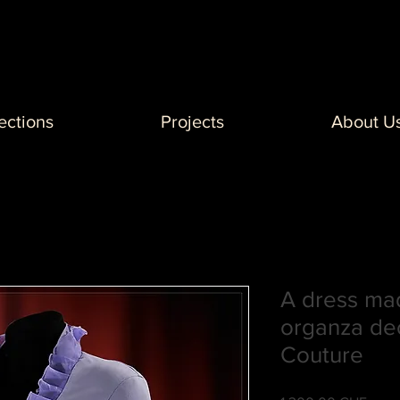
ections
Projects
About U
A dress mad
organza de
Couture