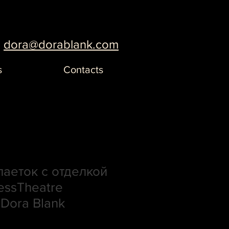
dora@dorablank.com
s
Contacts
паеток с отделкой
essTheatre
 Dora Blank