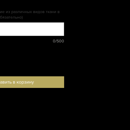
на
е из различных видов ткани в
бязательно)
0/500
авить в корзину