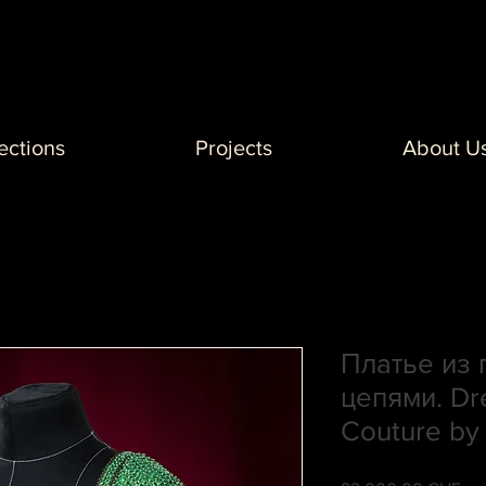
ections
Projects
About U
Платье из 
цепями. Dr
Couture by