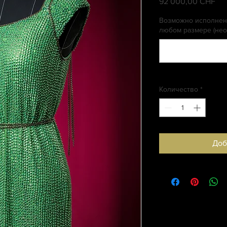
92 000,00 CHF
Це
Возможно исполнени
любом размере (нео
Количество
*
Доб